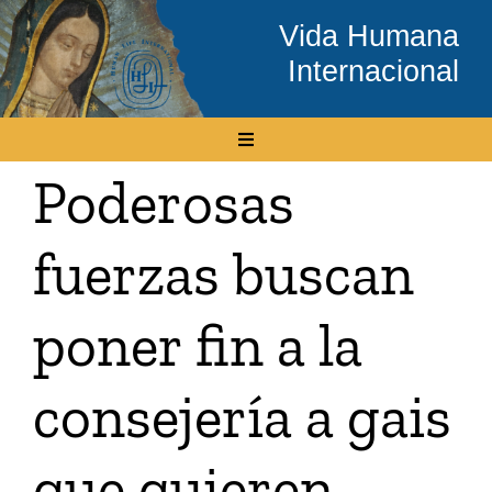
Skip
Vida Humana
to
Internacional
content
Toggle
Navigation
Poderosas
Inicio
fuerzas buscan
Conócenos
poner fin a la
Temas
consejería a gais
Boletín Electrónico
que quieren
Media