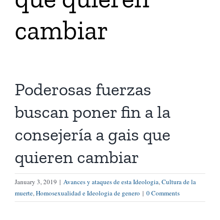
cambiar
Tienda Virtual
Buscar
Poderosas fuerzas
Cómo Donar
buscan poner fin a la
consejería a gais que
quieren cambiar
January 3, 2019
|
Avances y ataques de esta Ideologia
,
Cultura de la
muerte
,
Homosexualidad e Ideologia de genero
|
0 Comments