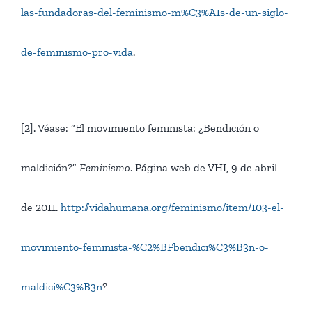
las-fundadoras-del-feminismo-m%C3%A1s-de-un-siglo-
de-feminismo-pro-vida
.
[2]. Véase: “El movimiento feminista: ¿Bendición o
maldición?”
Feminismo
. Página web de VHI, 9 de abril
de 2011.
http://vidahumana.org/feminismo/item/103-el-
movimiento-feminista-%C2%BFbendici%C3%B3n-o-
maldici%C3%B3n
?