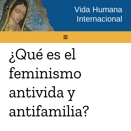
Skip
Vida Humana
to
Internacional
content
Toggle
Navigation
¿Qué es el
Inicio
feminismo
Conócenos
antivida y
Temas
antifamilia?
Boletín Electrónico
Media