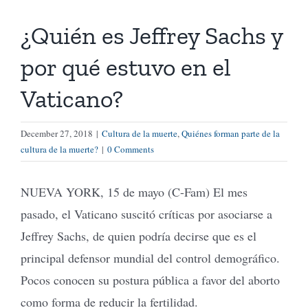
¿Quién es Jeffrey Sachs y
Tienda Virtual
por qué estuvo en el
Buscar
Vaticano?
Cómo Donar
December 27, 2018
|
Cultura de la muerte
,
Quiénes forman parte de la
cultura de la muerte?
|
0 Comments
NUEVA YORK, 15 de mayo (C-Fam) El mes
pasado, el Vaticano suscitó críticas por asociarse a
Jeffrey Sachs, de quien podría decirse que es el
principal defensor mundial del control demográfico.
Pocos conocen su postura pública a favor del aborto
como forma de reducir la fertilidad.