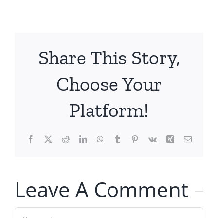
Share This Story,
Choose Your
Platform!
Facebook
X
Reddit
LinkedIn
WhatsApp
Tumblr
Pinterest
Vk
Xing
Email
Leave A Comment
Comment