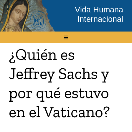
Skip
Vida Humana
to
Internacional
content
Toggle
Navigation
¿Quién es
Inicio
Jeffrey Sachs y
Conócenos
por qué estuvo
Temas
en el Vaticano?
Boletín Electrónico
Media