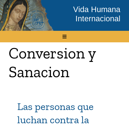
Skip
Vida Humana
to
Internacional
content
Toggle
Navigation
Conversion y
Inicio
Sanacion
Conócenos
Temas
Las personas que
Boletín Electrónico
luchan contra la
Media