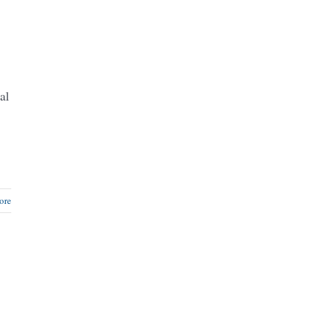
al
ore