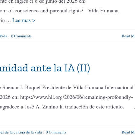
e en inglés el 8 de junio del 2026 en:
eedom-of-conscience-and-parental-rights/ Vida Humana
ón ...
Lee mas >
 Vida
|
0 Comments
Read M
idad ante la IA (II)
e Shenan J. Boquet Presidente de Vida Humana Internaciona
l 2026 en: https://www.hli.org/2026/06/remaining-profoundly-
gradece a José A. Zunino la traducción de este artículo. ..
s de la cultura de la vida
|
0 Comments
Read M