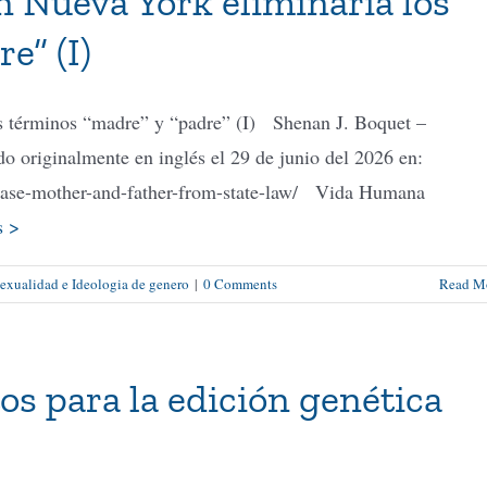
en Nueva York eliminaría los
e” (I)
los términos “madre” y “padre” (I) Shenan J. Boquet –
 originalmente en inglés el 29 de junio del 2026 en:
erase-mother-and-father-from-state-law/ Vida Humana
s >
xualidad e Ideologia de genero
|
0 Comments
Read M
os para la edición genética