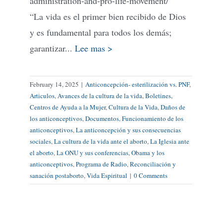
administration-and-pro-life-movement/
“La vida es el primer bien recibido de Dios
y es fundamental para todos los demás;
garantizar...
Lee mas >
February 14, 2025
|
Anticoncepción- esterilización vs. PNF
,
Articulos
,
Avances de la cultura de la vida
,
Boletines
,
Centros de Ayuda a la Mujer
,
Cultura de la Vida
,
Daños de
los anticonceptivos
,
Documentos
,
Funcionamiento de los
anticonceptivos
,
La anticoncepción y sus consecuencias
sociales
,
La cultura de la vida ante el aborto
,
La Iglesia ante
el aborto
,
La ONU y sus conferencias
,
Obama y los
anticonceptivos
,
Programa de Radio
,
Reconciliación y
sanación postaborto
,
Vida Espiritual
|
0 Comments