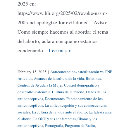
2025 en:
https://www.hli.org/2025/02/revoke-nssm-
200-and-apologize-for-evil-done/. Aviso:
Como siempre hacemos al abordar el tema
del aborto, aclaramos que no estamos
condenando...
Lee mas >
February 15, 2025
|
Anticoncepción- esterilización vs. PNF
,
Articulos
,
Avances de la cultura de la vida
,
Boletines
,
Centros de Ayuda a la Mujer
,
Control demográfico y
desarrollo sostenible
,
Cultura de la muerte
,
Daños de los
anticonceptivos
,
Documentos
,
Funcionamiento de los
anticonceptivos
,
La anticoncepción y sus consecuencias
sociales
,
La cultura de la vida ante el aborto
,
La Iglesia ante
el aborto
,
La ONU y sus conferencias
,
Obama y los
anticonceptivos
,
Pornografía
,
Programa de Radio
,