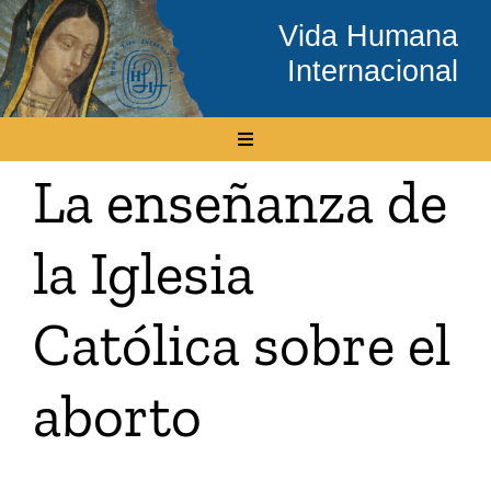
Skip
Vida Humana
to
Internacional
content
Toggle
Navigation
La enseñanza de
Inicio
la Iglesia
Conócenos
Católica sobre el
Temas
aborto
Boletín Electrónico
Media